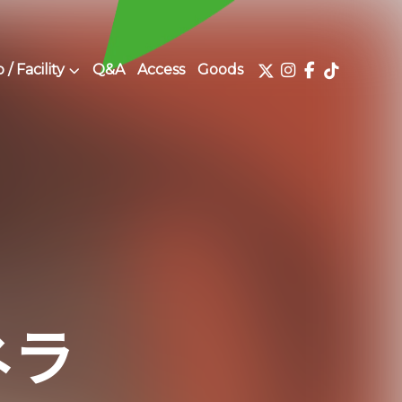
/ Facility
Q&A
Access
Goods
ネラ